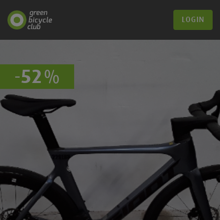
LOGIN
-
%
52